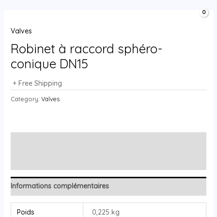
Aller
MAIN
0,00
د.ج
au
MENU
contenu
Valves
Robinet à raccord sphéro-
conique DN15
+ Free Shipping
Category:
Valves
Description
Reviews (0)
Informations complémentaires
Poids
0,225 kg