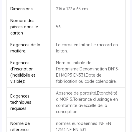
Dimensions
216 × 177 × 65 cm
Nombre des
pièces dans le
56
carton
Exigences de la
Le corps en laiton.Le raccord en
matière:
laiton.
Exigences
Nom ou initiale de
d’inscription
l’organisme.Dénomination DN15-
(indélébile et
E1 MOP5 EN331.Date de
visible):
fabrication ou code calendaire.
Absence de porosité.Etanchéité
Exigences
à MOP 5.Tolérance d’usinage en
techniques
conformité aveccelle de la
requises :
conception.
Norme de
normes européennes :NF EN
référence :
12164.NF EN 331..