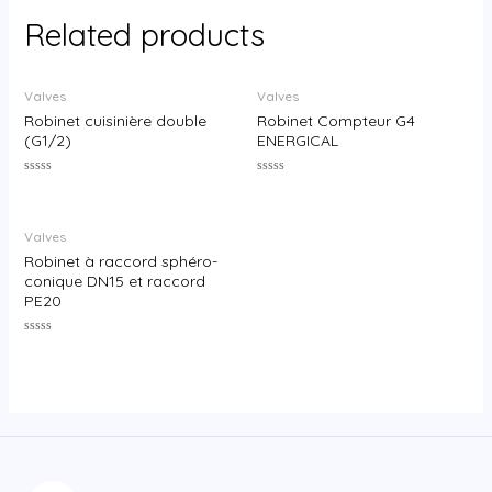
Related products
Valves
Valves
Robinet cuisinière double
Robinet Compteur G4
(G1/2)
ENERGICAL
Rated
Rated
0
0
out
out
of
of
Valves
5
5
Robinet à raccord sphéro-
conique DN15 et raccord
PE20
Rated
0
out
of
5