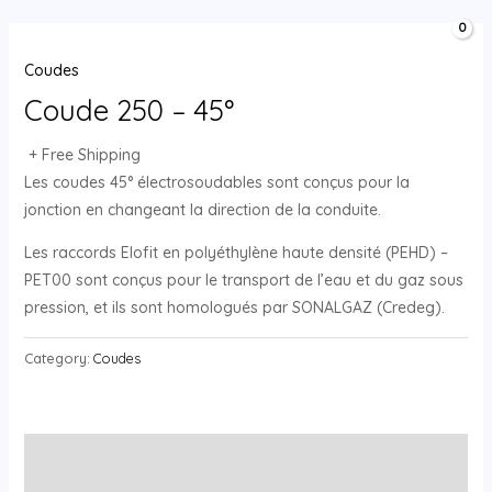
Aller
MAIN
0,00
د.ج
au
MENU
contenu
Coudes
Coude 250 – 45°
+ Free Shipping
Les coudes 45° électrosoudables sont conçus pour la
jonction en changeant la direction de la conduite.
Les raccords Elofit en polyéthylène haute densité (PEHD) –
PET00 sont conçus pour le transport de l’eau et du gaz sous
pression, et ils sont homologués par SONALGAZ (Credeg).
Category:
Coudes
Description