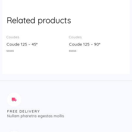
Related products
Coudes
Coudes
Coude 125 – 45°
Coude 125 – 90°
Rated
Rated
0
0
out
out
of
of
5
5
FREE DELIVERY
Nullam pharetra egestas mollis