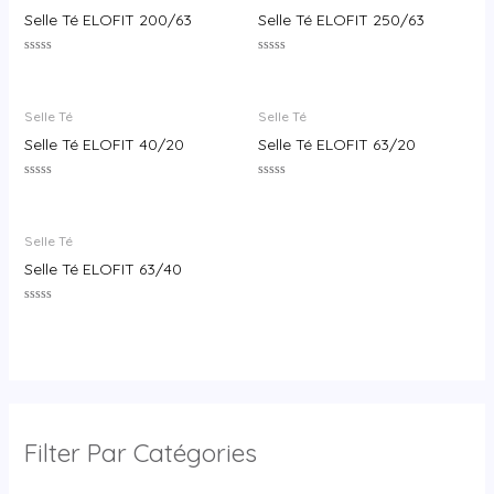
Selle Té ELOFIT 200/63
Selle Té ELOFIT 250/63
Rated
Rated
0
0
out
out
of
of
Selle Té
Selle Té
5
5
Selle Té ELOFIT 40/20
Selle Té ELOFIT 63/20
Rated
Rated
0
0
out
out
of
of
Selle Té
5
5
Selle Té ELOFIT 63/40
Rated
0
out
of
5
Filter Par Catégories