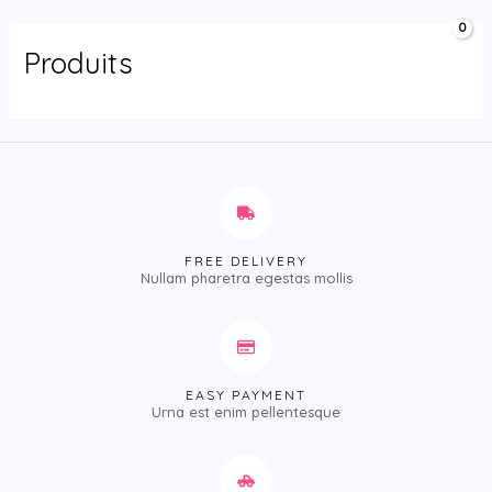
Aller
MAIN
0,00
د.ج
au
MENU
Produits
contenu
FREE DELIVERY
Nullam pharetra egestas mollis
EASY PAYMENT
Urna est enim pellentesque